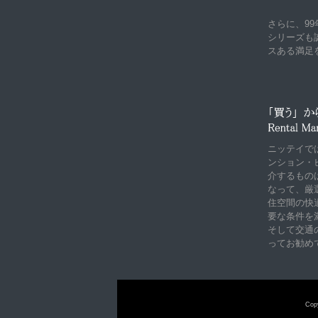
さらに、9
シリーズも
スある満足
ニッテイで
ンション・
介するもの
なって、厳
住空間の快
要な条件を
そして交通
ってお勧め
Copy