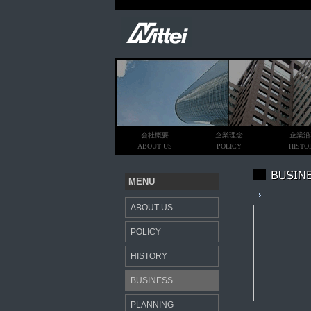
会社概要
企業理念
企業沿
ABOUT US
POLICY
HISTO
MENU
ABOUT US
POLICY
HISTORY
BUSINESS
PLANNING